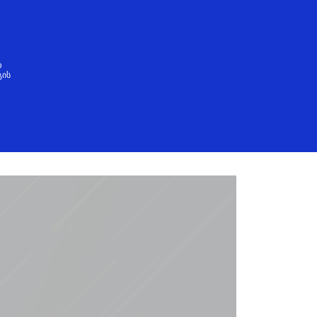
ქართული
თ
გის